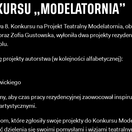
NKURSU „MODELATORNIA”
8. Konkursu na Projekt Teatralny Modelatornia, ob
raz Zofia Gustowska, wyłoniła dwa projekty rezyden
olu.
ę projekty autorstwa (w kolejności alfabetycznej):
wickiego
my, aby czas pracy rezydencyjnej zaowocował inspi
artystycznymi.
m, które zgłosiły swoje projekty do Konkursu Mod
 dzielenia się swoimi pomysłami i wizjami teatralny