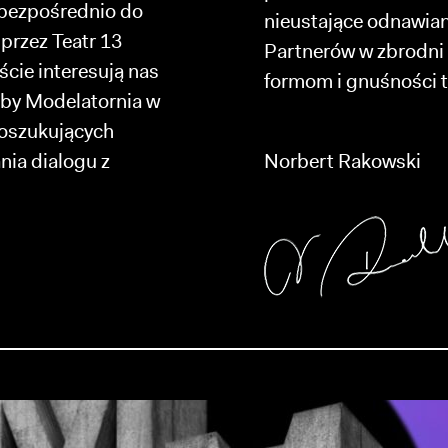
 bezpośrednio do
nieustające odnawian
przez Teatr 13
Partnerów w zbrodni
cie interesują nas
formom i gnuśności 
, by Modelatornia w
poszukujących
nia dialogu z
Norbert Rakowski