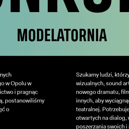
MODELATORNIA
lnych
Szukamy ludzi, którzy
go w Opolu w
wizualnych, sound art
ictwo i pragnąc
nowego dramatu, film
ą, postanowiliśmy
innych, aby wyciągnąć
ęć o
teatralnej. Potrzebu
otwartych na dialog,
poszerzania swoich i