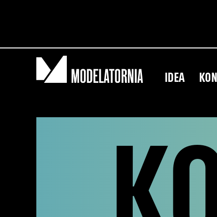
IDEA
KO
K